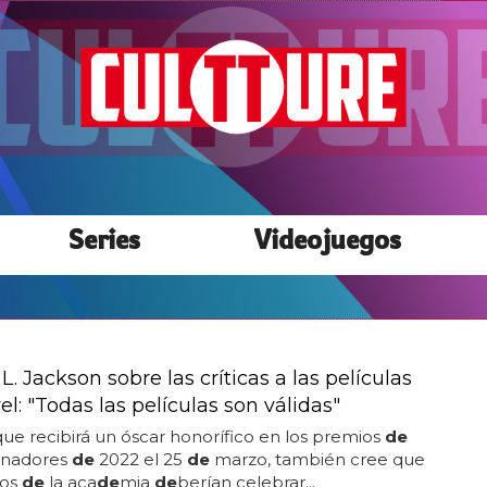
Series
Videojuegos
. Jackson sobre las críticas a las películas
l: "Todas las películas son válidas"
 que recibirá un óscar honorífico en los premios
de
rnadores
de
2022 el 25
de
marzo, también cree que
ios
de
la aca
de
mia
de
berían celebrar...