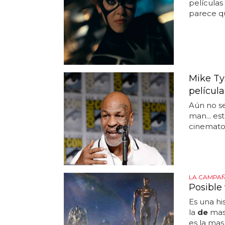
películas
parece 
Mike Ty
películ
Aún no s
man... es
cinematog
LA CAMPAÑ
Posible 
Es una hi
la
de
mas 
es la mas