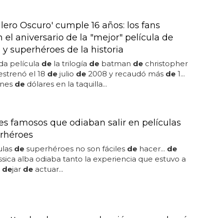
lero Oscuro' cumple 16 años: los fans
 el aniversario de la "mejor" película de
y superhéroes de la historia
da película
de
la trilogía
de
batman
de
christopher
estrenó el 18
de
julio
de
2008 y recaudó más
de
1...
ones
de
dólares en la taquilla...
res famosos que odiaban salir en películas
rhéroes
ulas
de
superhéroes no son fáciles
de
hacer...
de
ssica alba odiaba tanto la experiencia que estuvo a
 de
jar
de
actuar...