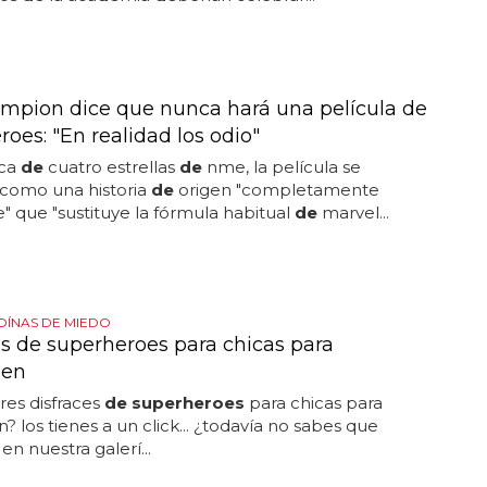
mpion dice que nunca hará una película de
oes: "En realidad los odio"
ica
de
cuatro estrellas
de
nme, la película se
 como una historia
de
origen "completamente
" que "sustituye la fórmula habitual
de
marvel...
ÍNAS DE MIEDO
es de superheroes para chicas para
een
res disfraces
de superheroes
para chicas para
? los tienes a un click... ¿todavía no sabes que
en nuestra galerí...