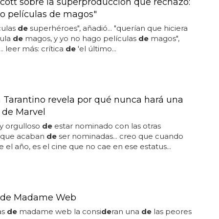
Scott sobre la superproducción que rechazó:
o películas de magos"
culas
de
superhéroes", añadió... "querían que hiciera
cula
de
magos, y yo no hago películas
de
magos",
. leer más: crítica
de
'el último...
 Tarantino revela por qué nunca hará una
a de Marvel
y orgulloso
de
estar nominado con las otras
s que acaban
de
ser nominadas... creo que cuando
 el año, es el cine que no cae en ese estatus...
 de Madame Web
as
de
madame web la consi
de
ran una
de
las peores