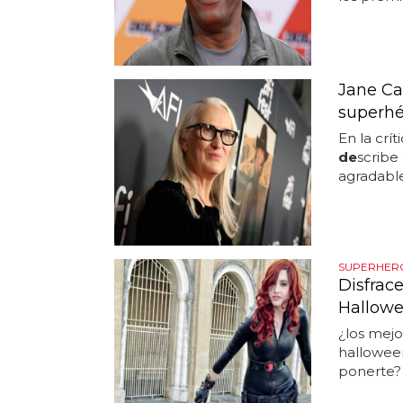
Jane Ca
superhér
En la crít
de
scribe
agradable
SUPERHERO
Disfrac
Hallow
¿los mejo
halloween
ponerte? 