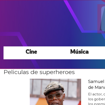
Cine
Música
Peliculas de superheroes
Samuel L
de Marve
El actor,
los gobe
los prem