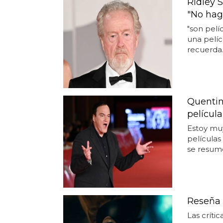
Ridley 
"No hag
"son pelí
una pelí
recuerda..
Quentin
películ
Estoy mu
película
se resume
Reseña
Las crític