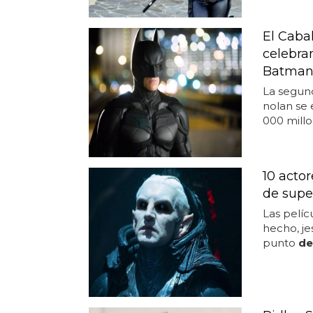
El Cabal
celebran
Batman 
La segun
nolan se 
000 mill
10 acto
de supe
Las pelíc
hecho, je
punto
de