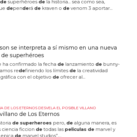
de
superhéroes
de
la historia... sea como sea,
que
de
pen
de
rá
de
kraven o
de
venom 3 aportar...
son se interpreta a sí mismo en una nueva
a de superhéroes
e ha confirmado la fecha
de
lanzamiento
de
bunny-
tamos re
de
finiendo los límites
de
la creatividad
ráfica con el objetivo
de
ofrecer al...
A DE LOS ETERNOS DESVELA EL POSIBLE VILLANO
villano de Los Eternos
storia
de superheroes
pero,
de
alguna manera, es
ciencia ficcion
de
todas las
peliculas de
marvel y
 epica
de
marvel studios”,...