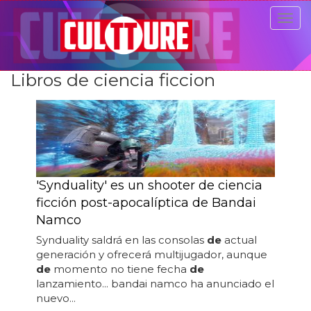
Togg
navig
Libros de ciencia ficcion
'Synduality' es un shooter de ciencia
ficción post-apocalíptica de Bandai
Namco
Synduality saldrá en las consolas
de
actual
generación y ofrecerá multijugador, aunque
de
momento no tiene fecha
de
lanzamiento... bandai namco ha anunciado el
nuevo...