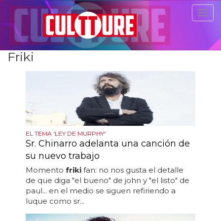
Togg
navig
Friki
EL TEMA 'LEY DE MURPHY'
Sr. Chinarro adelanta una canción de
su nuevo trabajo
Momento
friki
fan: no nos gusta el detalle
de que diga "el bueno" de john y "el listo" de
paul... en el medio se siguen refiriendo a
luque como sr...