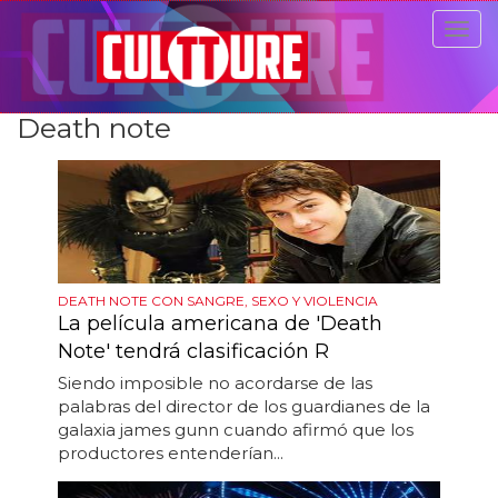
Togg
navig
Death note
DEATH NOTE CON SANGRE, SEXO Y VIOLENCIA
La película americana de 'Death
Note' tendrá clasificación R
Siendo imposible no acordarse de las
palabras del director de los guardianes de la
galaxia james gunn cuando afirmó que los
productores entenderían...