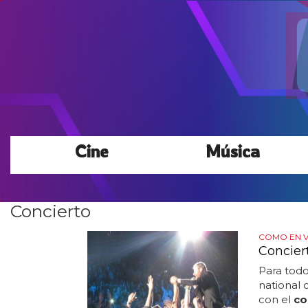
Cine
Música
Concierto
COMO EN V
Conciert
Para todo
national 
con el
co