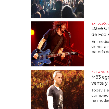
EXPULSÓ A
Dave Gr
de Foo 
En medio
vienes a 
batería de
EN LA SALA
M83 ago
venta y
Todavía e
comprado 
ha mudado