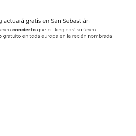
g actuará gratis en San Sebastián
único
concierto
que b... king dará su único
o
gratuito en toda europa en la recién nombrada
ropea de la cultura 2016...
ES DECLARA LA GUERRA A ARCADE FIRE
Casablancas sabotea el concierto de Arcade
deo)
sablancas sabotea el
concierto
de arcade fire
 el
concierto
de arcade fire en lollapalooza
 interrumpido por julian casablancas...