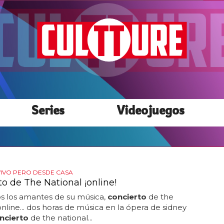
Series
Videojuegos
IVO PERO DESDE CASA
o de The National ¡online!
s los amantes de su música,
concierto
de the
online... dos horas de música en la ópera de sidney
ncierto
de the national...