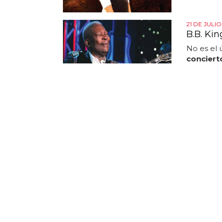
21 DE JULIO
B.B. Kin
No es el 
conciert
capital eu
THE STROK
Julian 
Fire (Ví
Julian ca
(vídeo) ...
argentina