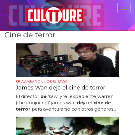
Togg
navig
Cine de terror
SE ACABARON LOS SUSTOS
James Wan deja el cine de terror
El director
de
'saw' y 'el expediente warren
(the conjuring)' james wan
de
ja el
cine de
terror
para aventurarse con otros géneros...