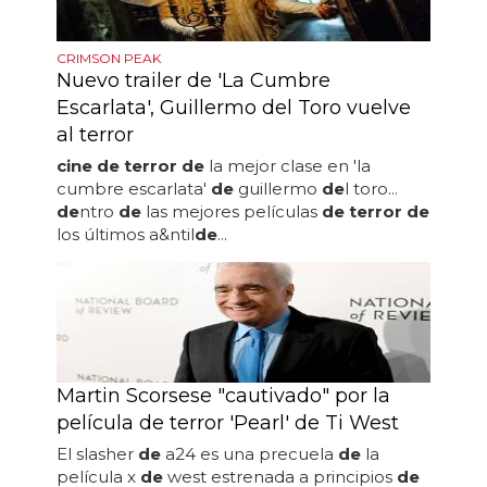
CRIMSON PEAK
Nuevo trailer de 'La Cumbre
Escarlata', Guillermo del Toro vuelve
al terror
cine de terror de
la mejor clase en 'la
cumbre escarlata'
de
guillermo
de
l toro...
de
ntro
de
las mejores películas
de terror de
los últimos a&ntil
de
...
Martin Scorsese "cautivado" por la
película de terror 'Pearl' de Ti West
El slasher
de
a24 es una precuela
de
la
película x
de
west estrenada a principios
de