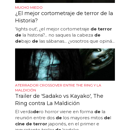
MUCHO MIEDO
¿El mejor cortometraje de terror de la
Historia?
'lights out', ¿el mejor cortometraje
de terror
de
la historia?... no saques la cabeza
de
de
bajo
de
las sábanas... ¿vosotros que opiná...
ATERRADOR CROSSOVER ENTRE THE RING Y LA
MALDICIÓN
Trailer de 'Sadako vs Kayako', The
Ring contra La Maldición
El verda
de
ro horror viene en forma
de
la
reunión entre dos
de
los mayores mitos
de
l
cine de terror
japonés, en el primer e
inquietante trailer
de
'sadako...