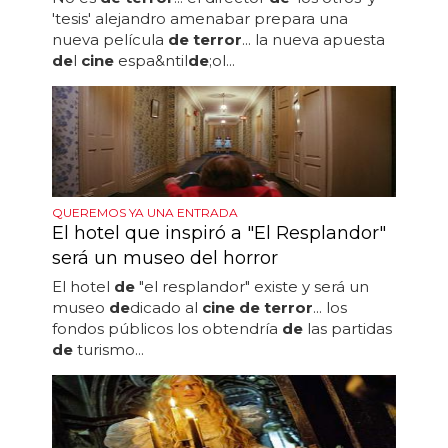
'tesis' alejandro amenabar prepara una
nueva película
de terror
... la nueva apuesta
de
l
cine
espa&ntil
de
;ol...
QUEREMOS YA UNA ENTRADA
El hotel que inspiró a "El Resplandor"
será un museo del horror
El hotel
de
"el resplandor" existe y será un
museo
de
dicado al
cine de terror
... los
fondos públicos los obtendría
de
las partidas
de
turismo...