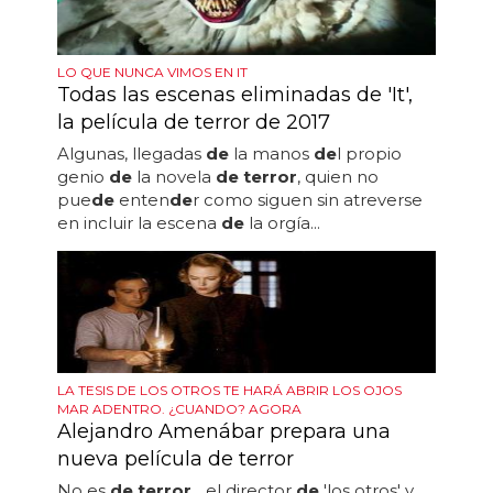
LO QUE NUNCA VIMOS EN IT
Todas las escenas eliminadas de 'It',
la película de terror de 2017
Algunas, llegadas
de
la manos
de
l propio
genio
de
la novela
de terror
, quien no
pue
de
enten
de
r como siguen sin atreverse
en incluir la escena
de
la orgía...
LA TESIS DE LOS OTROS TE HARÁ ABRIR LOS OJOS
MAR ADENTRO. ¿CUANDO? AGORA
Alejandro Amenábar prepara una
nueva película de terror
No es
de terror
... el director
de
'los otros' y