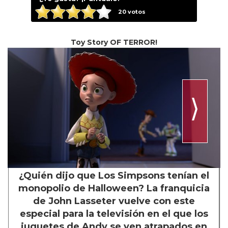
20
votos
Toy Story OF TERROR!
⟩
¿Quién dijo que Los Simpsons tenían el
monopolio de Halloween? La franquicia
de John Lasseter vuelve con este
especial para la televisión en el que los
juguetes de Andy se ven atrapados en