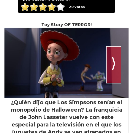
20
votos
Toy Story OF TERROR!
⟩
¿Quién dijo que Los Simpsons tenían el
monopolio de Halloween? La franquicia
de John Lasseter vuelve con este
especial para la televisión en el que los
juguetes de Andy se ven atrapados en