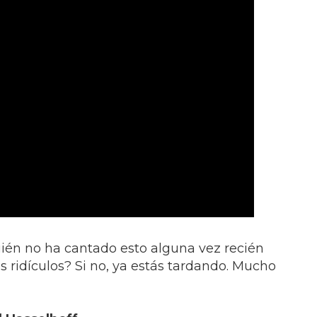
uién no ha cantado esto alguna vez recién
s ridículos? Si no, ya estás tardando. Mucho