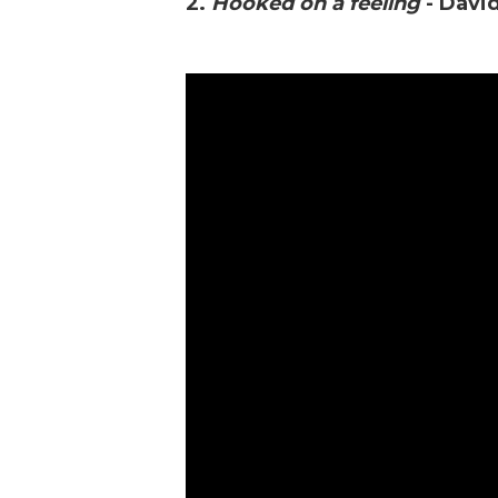
2.
Hooked on a feeling
- David