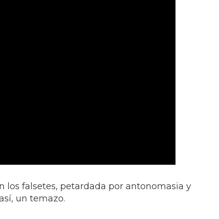
 los falsetes, petardada por antonomasia y
así, un temazo.