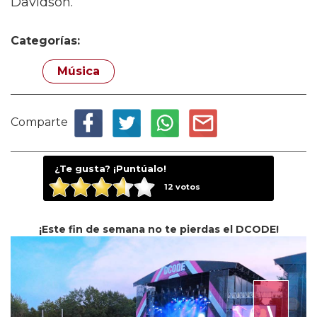
Davidson.
Categorías:
Música
Comparte
¿Te gusta? ¡Puntúalo!
12
votos
¡Este fin de semana no te pierdas el DCODE!