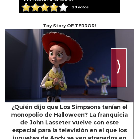
20
votos
Toy Story OF TERROR!
⟩
¿Quién dijo que Los Simpsons tenían el
monopolio de Halloween? La franquicia
de John Lasseter vuelve con este
especial para la televisión en el que los
juguetes de Andy se ven atrapados en