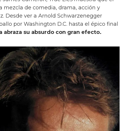
a mezcla de comedia, drama, acción y
vez. Desde ver a Arnold Schwarzenegger
aballo por Washington D.C. hasta el épico final
la abraza su absurdo con gran efecto.