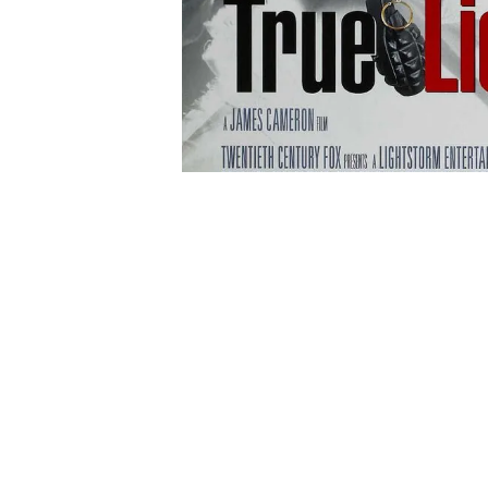
Tu Calificación
0
/10
True Lies
R Comedia Thriller Acción
9.0
/
Fecha de estreno