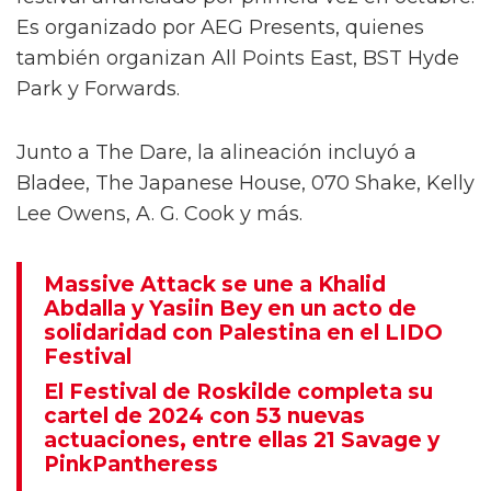
PinkPantheress sorprendió a sus fanáticos en
el set de The Dare en el Festival LIDO cuando
subió al escenario para interpretar 'Stateside'.
Observa las imágenes a continuación.
El momento tuvo lugar en Victoria Park ayer
(14 de junio), durante el festival de un día
curado por Charli XCX. Nombrado ‘Party Girl’,
el evento formó parte de LIDO, un nuevo
festival anunciado por primera vez en octubre.
Es organizado por AEG Presents, quienes
también organizan All Points East, BST Hyde
Park y Forwards.
Junto a The Dare, la alineación incluyó a