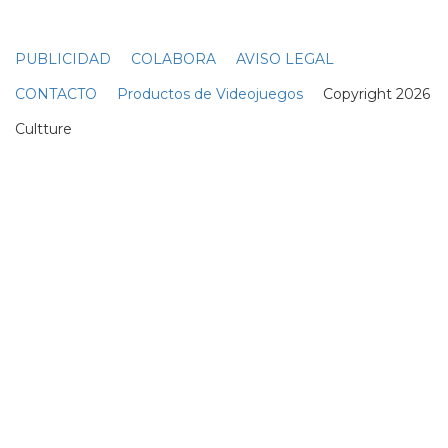
Bob Dylan sorprende con una
serie de versiones y temas de
los años 50 en el arranque de
su gira Outlaw Music Festival
Tour
23 Junio
En 'Ribbit and Rip It', She-Hulk
aprende que no es mejor el
(Dare)Devil You Know
07 Octubre
Festival