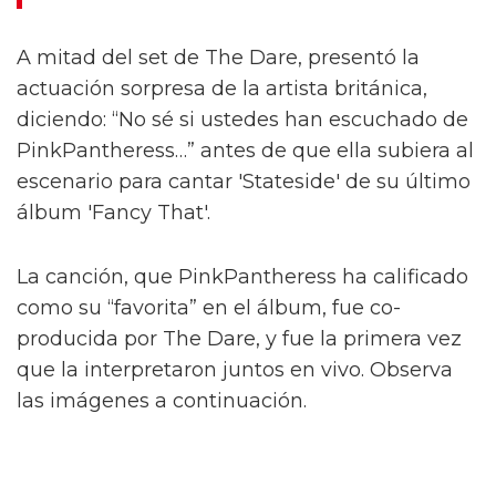
Bladee, The Japanese House, 070 Shake, Kelly
Lee Owens, A. G. Cook y más.
Massive Attack se une a Khalid
Abdalla y Yasiin Bey en un acto de
solidaridad con Palestina en el LIDO
Festival
El Festival de Roskilde completa su
cartel de 2024 con 53 nuevas
actuaciones, entre ellas 21 Savage y
PinkPantheress
A mitad del set de The Dare, presentó la
actuación sorpresa de la artista británica,
diciendo: “No sé si ustedes han escuchado de
PinkPantheress…” antes de que ella subiera al