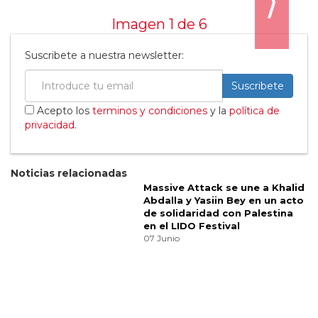
Categorías:
Música
Comparte
¿Te gusta? ¡Puntúalo!
12
votos
¡Este fin de semana no te pierdas el DCODE!
⟩