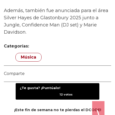
Massive Attack y Jamie xx también
organizaron su propio festival con LIDO el fin
de semana pasado (6 y 7 de junio), y London
Grammar cerrará el festival el 15 de junio.
En otras noticias, PinkPantheress
recientemente anunció una residencia en el
O2 Academy Brixton de Londres, donde
estará tocando durante dos noches el 18 y 19
de septiembre, bajo el título ‘An Evening With
PinkPantheress’.
Además, también fue anunciada para el área
Silver Hayes de Glastonbury 2025 junto a
Jungle, Confidence Man (DJ set) y Marie
Davidson.