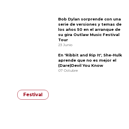
Imagen 1 de
6
Suscribete a nuestra newsletter:
Suscribete
Acepto los
terminos y condiciones
y la
política de
privacidad
.
Noticias relacionadas
Massive Attack se une a Khalid
Abdalla y Yasiin Bey en un acto
de solidaridad con Palestina
en el LIDO Festival
07 Junio