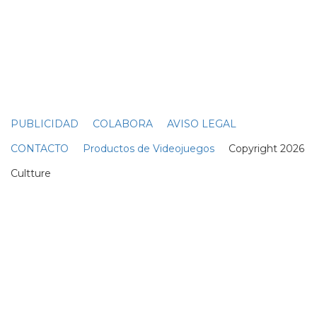
¿para qué sirve un oso?
Imagen 1 de
113
Suscribete a nuestra newsletter:
Suscribete
Acepto los
terminos y condiciones
y la
política de
privacidad
.
Noticias relacionadas