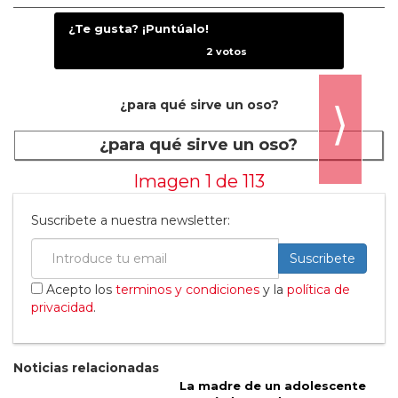
festival tras la noticia de su muy anticipado
nuevo álbum ‘Virgin’. Ella se presentó por
última vez en 2022 y ya ha insinuado que
está “bastante interesada” en realizar un set
secreto.
Categorías:
Música
Comparte
¿Te gusta? ¡Puntúalo!
2
votos
¿para qué sirve un oso?