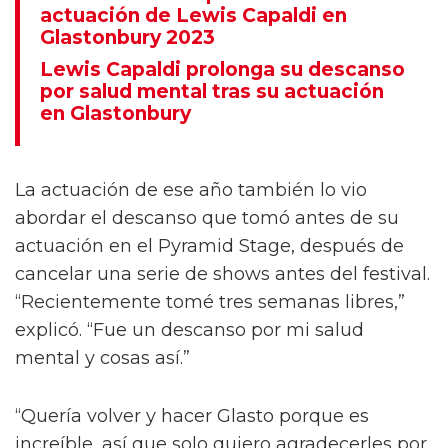
En ese momento, le dijo a la multitud de
Worthy Farm que su voz estaba “realmente a
punto de fallar”, pero continuó con el resto de
su actuación con la ayuda del público, en un
momento que fue aclamado como
“increíblemente poderoso”.
La madre de un adolescente con
síndrome de Tourette califica de
"increíblemente poderosa" la
actuación de Lewis Capaldi en
Glastonbury 2023
Lewis Capaldi prolonga su descanso
por salud mental tras su actuación
en Glastonbury