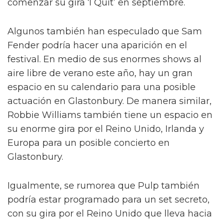
evidente espacio ‘TBA’ al lado del set de
Morrissette, así como un invitado misterioso
llamado “Patchwork”.
El año que Capaldi actuó por última vez en el
festival, Glastonbury presentó a otra banda
misteriosa en el Pyramid, los Churnups, que
resultaron ser los Foo Fighters. Este año, se ha
especulado que Patchwork podría ser en
realidad Haim, quienes tienen una fecha
aislada en Margate el 27 de junio antes de
comenzar su gira ‘I Quit’ en septiembre.
Algunos también han especulado que Sam
Fender podría hacer una aparición en el
festival. En medio de sus enormes shows al