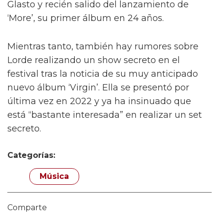
aire libre de verano este año, hay un gran
espacio en su calendario para una posible
actuación en Glastonbury. De manera similar,
Robbie Williams también tiene un espacio en
su enorme gira por el Reino Unido, Irlanda y
Europa para un posible concierto en
Glastonbury.
Igualmente, se rumorea que Pulp también
podría estar programado para un set secreto,
con su gira por el Reino Unido que lleva hacia
Glasto y recién salido del lanzamiento de
‘More’, su primer álbum en 24 años.
Mientras tanto, también hay rumores sobre
Lorde realizando un show secreto en el