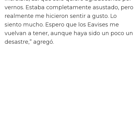
La actuación de ese año también lo vio
abordar el descanso que tomó antes de su
actuación en el Pyramid Stage, después de
cancelar una serie de shows antes del festival.
“Recientemente tomé tres semanas libres,”
explicó. “Fue un descanso por mi salud
mental y cosas así.”
“Quería volver y hacer Glasto porque es
increíble, así que solo quiero agradecerles por
vernos. Estaba completamente asustado, pero
realmente me hicieron sentir a gusto. Lo
siento mucho. Espero que los Eavises me
vuelvan a tener, aunque haya sido un poco un
desastre,” agregó.