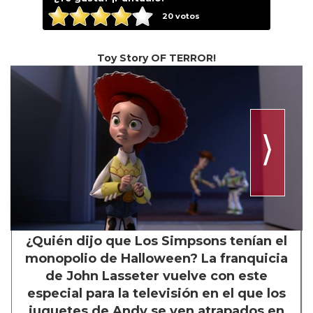
20
votos
Toy Story OF TERROR!
⟩
¿Quién dijo que Los Simpsons tenían el
monopolio de Halloween? La franquicia
de John Lasseter vuelve con este
especial para la televisión en el que los
juguetes de Andy se ven atrapados en