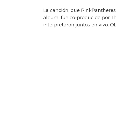
El momento tuvo lugar en Victor
de un día curado por Charli XCX
de LIDO, un nuevo festival anu
organizado por AEG Presents, q
BST Hyde Park y Forwards.
Junto a The Dare, la alineació
Shake, Kelly Lee Owens, A. G. 
Massive Attack se une a K
de solidaridad con Palest
El Festival de Roskilde c
nuevas actuaciones, entr