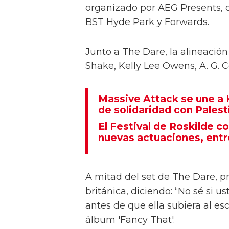
PinkPantheress sorprendió a su
Festival LIDO cuando subió al e
las imágenes a continuación.