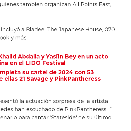
s fanáticos en el set de The Dare en el
scenario para interpretar 'Stateside'. Observa