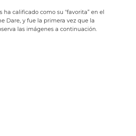
ia Park ayer (14 de junio), durante el festival
. Nombrado ‘Party Girl’, el evento formó parte
nciado por primera vez en octubre. Es
uienes también organizan All Points East,
n incluyó a Bladee, The Japanese House, 070
Cook y más.
halid Abdalla y Yasiin Bey en un acto
ina en el LIDO Festival
ompleta su cartel de 2024 con 53
e ellas 21 Savage y PinkPantheress