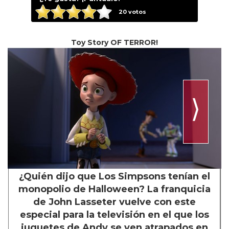
20
votos
Toy Story OF TERROR!
⟩
¿Quién dijo que Los Simpsons tenían el
monopolio de Halloween? La franquicia
de John Lasseter vuelve con este
especial para la televisión en el que los
juguetes de Andy se ven atrapados en