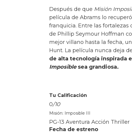
disfrazados de oficiales alema
desarrolla lentamente dejando
confiar mientras Smith aparent
Where Eagles Dare
es una gran
dejando a su audiencia tan co
expone una mentira tras otra. U
Eastwood,
muestra la importa
contrainteligencia y es una d
jamás hechas.
Colocando a sus
que su ingenio, la película es
Mundial.