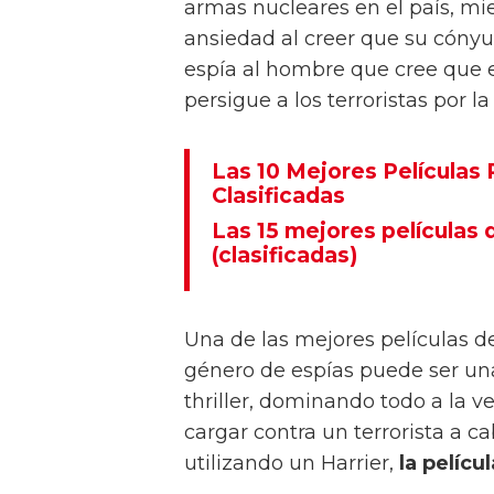
Dirigida por James Cameron
True Lies
se centra en Harry Ta
gubernamental inspirada en la 
contra los Estados Unidos. Con
naturaleza, Tasker investiga una
armas nucleares en el país, m
ansiedad al creer que su cónyu
espía al hombre que cree que 
persigue a los terroristas por l
Las 10 Mejores Películas
Clasificadas
Las 15 mejores películas
(clasificadas)
Una de las mejores películas