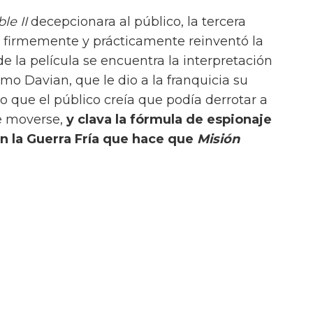
nes. Sin embargo, una red de mentiras se
 al estadounidense sin saber en quién puede
emente revela lealtades enfrentadas.
 mirada al espionaje en tiempos de guerra,
nfundida como Schaffer a medida que se
na de las mejores películas de Clint
ncia de las operaciones de
e las mejores historias de "caza de topo"
 héroes en territorio hostil con nada más
 una obra maestra de la Segunda Guerra