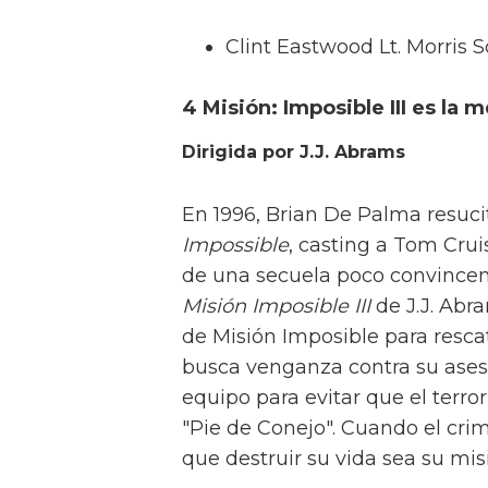
15 de julio de 1994
Duración
141 minutos
Reparto
Tom Arnold
Eliza Dushku
9 Kingsman: The Secret Serv
Dirigida por Matthew Vaughn
Ambientada durante la Segund
centra en un equipo de comando
John Smith, mientras infiltran 
enemigas. Creyendo que no pue
lleva al teniente estadounidens