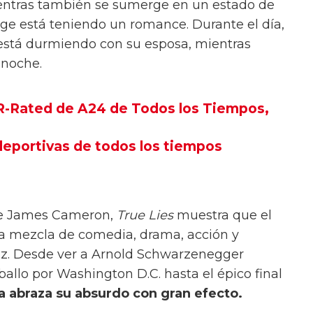
sker, un agente secreto de una agencia
IMF que se ocupa de los complots terroristas
 su esposa en la oscuridad sobre su verdadera
 célula terrorista que intenta introducir
ientras también se sumerge en un estado de
ge está teniendo un romance. Durante el día,
está durmiendo con su esposa, mientras
a noche.
 R-Rated de A24 de Todos los Tiempos,
 deportivas de todos los tiempos
 de James Cameron,
True Lies
muestra que el