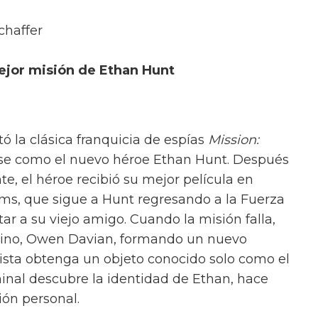
ice es Bond al máximo
a Guerra Mundial,
Where Eagles Dare
se
s aliados, liderados por el mayor británico
una fortaleza alemana detrás de las líneas
de confiar en sus propios hombres, Smith
e Schaffer mientras avanzan hacia el castillo