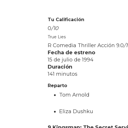
género de espías puede ser un
thriller, dominando todo a la 
cargar contra un terrorista a c
utilizando un Harrier,
la pelícu