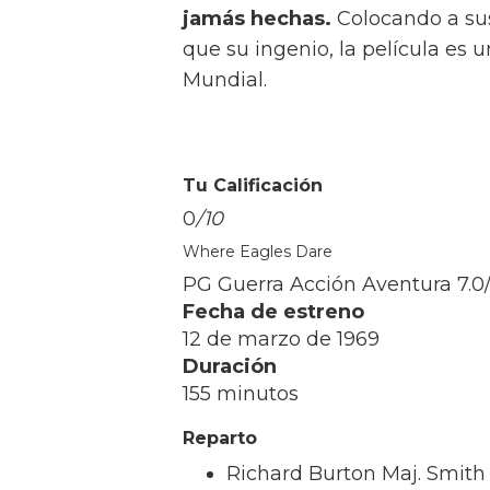
Tu Calificación
0
/10
True Lies
R Comedia Thriller Acción
9.0
/
Fecha de estreno