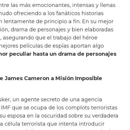
ado de variedad, cualquier cosa, desde la
 tiene un lugar en el mundo del espionaje.
 ser grandiosas, algunas indiscutiblemente
s que otras.
ntre las más emocionantes, intensas y llenas
nudo ofreciendo a los fanáticos historias
lentamente de principio a fin. En su mejor
ión, drama de personajes y bien elaboradas
, asegurando que el trabajo del héroe
ejores películas de espías aportan algo
or peculiar hasta un drama de personajes
 de James Cameron a Misión Imposible