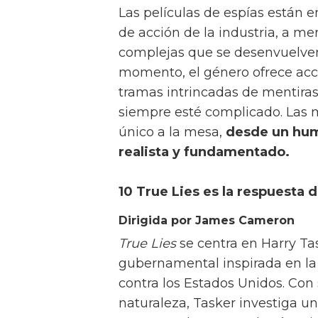
género con un impresionante gr
sátira hasta la ciencia ficción,
Aunque estas películas pueden
destacan como más entretenida
Las películas de espías están e
de acción de la industria, a me
complejas que se desenvuelven 
momento, el género ofrece acc
tramas intrincadas de mentiras
siempre esté complicado. Las m
único a la mesa,
desde un hum
realista y fundamentado.
10 True Lies es la respuesta