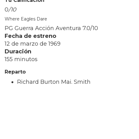
Tu Calificación
0
/10
Where Eagles Dare
PG Guerra Acción Aventura
7.0/10
Fecha de estreno
12 de marzo de 1969
Duración
155 minutos
Reparto
Richard Burton Maj. Smith
Clint Eastwood Lt. Morris Schaffer
4 Misión: Imposible III es la mejor misión de
Ethan Hunt
Dirigida por J.J. Abrams