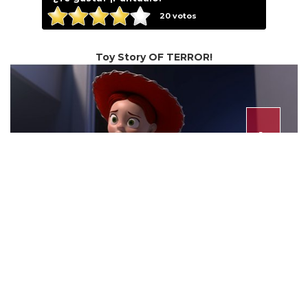
20
votos
Toy Story OF TERROR!
⟩
¿Quién dijo que Los Simpsons tenían el
monopolio de Halloween? La franquicia
de John Lasseter vuelve con este
especial para la televisión en el que los
juguetes de Andy se ven atrapados en