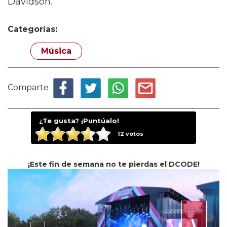
Davidson.
Categorías:
Música
Comparte
¿Te gusta? ¡Puntúalo!
12
votos
¡Este fin de semana no te pierdas el DCODE!