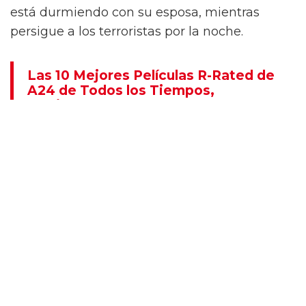
está durmiendo con su esposa, mientras
persigue a los terroristas por la noche.
Las 10 Mejores Películas R-Rated de
A24 de Todos los Tiempos,
Clasificadas
Las 15 mejores películas deportivas
de todos los tiempos (clasificadas)
Una de las mejores películas de James
Cameron,
True Lies
muestra que el género de
espías puede ser una mezcla de comedia,
drama, acción y thriller, dominando todo a la
vez. Desde ver a Arnold Schwarzenegger
cargar contra un terrorista a caballo por