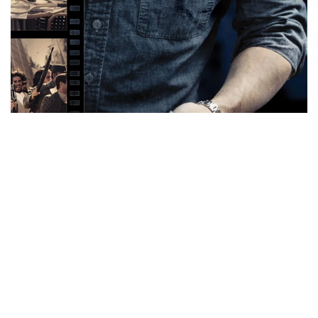
Tu Calificación
0
/10
Argo
R Biografía Drama Historia Thriller
8.0
/10
Fecha de estreno
12 de octubre de 2012
Duración
120 minutos