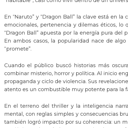
“habitable”, casi como vivir dentro de un univers
En “Naruto” y “Dragon Ball” la clave está en la 
emocionales, pertenencia y dilemas éticos, lo q
“Dragon Ball” apuesta por la energía pura del pr
En ambos casos, la popularidad nace de algo m
“promete”.
Cuando el público buscó historias más oscuras
combinar misterio, horror y política. Al inicio 
propaganda y ciclo de violencia. Sus revelacion
atento es un combustible muy potente para la f
En el terreno del thriller y la inteligencia n
mental, con reglas simples y consecuencias brut
también logró impacto por su coherencia: un m