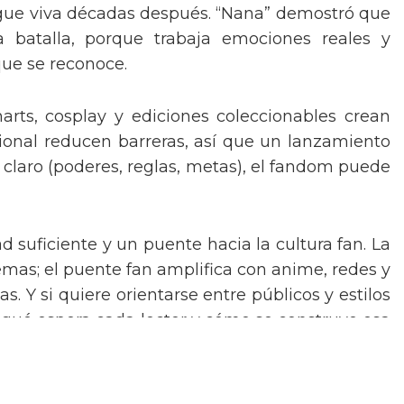
igue viva décadas después. “Nana” demostró que
 batalla, porque trabaja emociones reales y
 que se reconoce.
narts, cosplay y ediciones coleccionables crean
acional reducen barreras, así que un lanzamiento
claro (poderes, reglas, metas), el fandom puede
 suficiente y un puente hacia la cultura fan. La
mas; el puente fan amplifica con anime, redes y
 Y si quiere orientarse entre públicos y estilos
er qué espera cada lector y cómo se construye esa