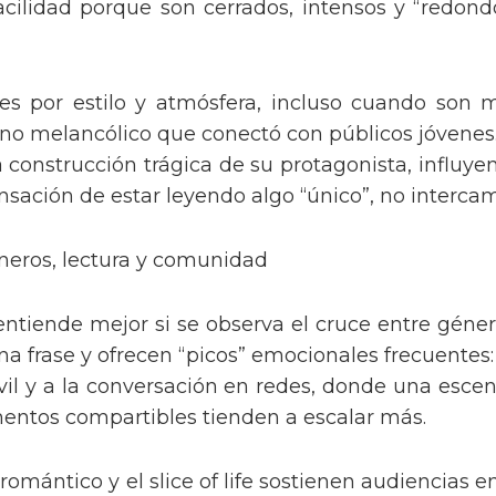
acilidad porque son cerrados, intensos y “redondo
es por estilo y atmósfera, incluso cuando son 
tono melancólico que conectó con públicos jóvenes
la construcción trágica de su protagonista, influ
ensación de estar leyendo algo “único”, no interca
neros, lectura y comunidad
ntiende mejor si se observa el cruce entre géne
a frase y ofrecen “picos” emocionales frecuentes: g
il y a la conversación en redes, donde una esce
omentos compartibles tienden a escalar más.
romántico y el slice of life sostienen audiencias e