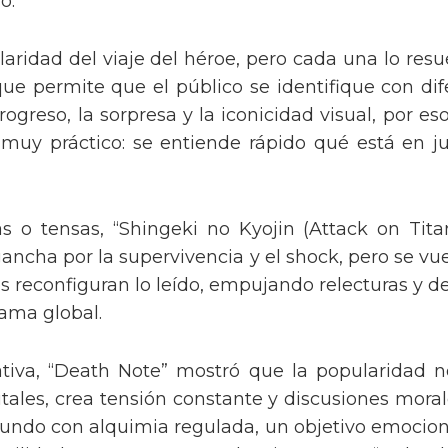
o.
claridad del viaje del héroe, pero cada una lo resu
ue permite que el público se identifique con dif
ogreso, la sorpresa y la iconicidad visual, por e
uy práctico: se entiende rápido qué está en ju
 o tensas, “Shingeki no Kyojin (Attack on Tita
engancha por la supervivencia y el shock, pero se
es reconfiguran lo leído, empujando relecturas y d
ama global.
arrativa, “Death Note” mostró que la popularida
ales, crea tensión constante y discusiones morales
undo con alquimia regulada, un objetivo emocio