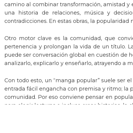
camino al combinar transformación, amistad y 
una historia de relaciones, música y decis
contradicciones. En estas obras, la popularidad n
Otro motor clave es la comunidad, que conviert
pertenencia y prolongan la vida de un título. L
puede ser conversación global en cuestión de h
analizarlo, explicarlo y enseñarlo, atrayendo a 
Con todo esto, un “manga popular” suele ser el 
entrada fácil engancha con premisa y ritmo; la
comunidad. Por eso conviene pensar en popularid
para elegir lecturas o incluso crear historias, 
conexión.
PUBLICIDAD
COLABORA
AVISO LEGAL
CONTACTO