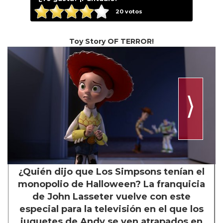
20
votos
Toy Story OF TERROR!
⟩
¿Quién dijo que Los Simpsons tenían el
monopolio de Halloween? La franquicia
de John Lasseter vuelve con este
especial para la televisión en el que los
juguetes de Andy se ven atrapados en